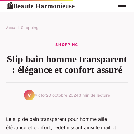
Beaute Harmonieuse
📰
Accueil
›
Shopping
SHOPPING
Slip bain homme transparent
: élégance et confort assuré
Victor
20 octobre 2024
3 min de lecture
V
Le slip de bain transparent pour homme allie
élégance et confort, redéfinissant ainsi le maillot