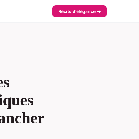
Récits d'élégance →
es
iques
lancher