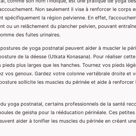
al, comme son nom l’indique, est une pratique de yoga des
accouchement. Non seulement il vise à renforcer le corps e
nt spécifiquement la région pelvienne. En effet, l’accouche
ent ou un relâchement du plancher pelvien, pouvant entraîn
mme des fuites urinaires.
ostures de yoga postnatal peuvent aider à muscler le pér
posture de la déesse (Utkata Konasana). Pour réaliser cette
s pieds plus larges que les hanches. Tournez vos pieds lég
liez vos genoux. Gardez votre colonne vertébrale droite et 
posture sollicite les muscles du périnée et aide à renforcer 
u yoga postnatal, certains professionnels de la santé r
s boules de geisha pour la rééducation périnéale. Ces petites
euvent aider à tonifier les muscles du périnée en créant un