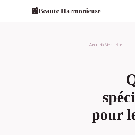
Beaute Harmonieuse
📰
Accueil
›
Bien-etre
Q
spéc
pour l