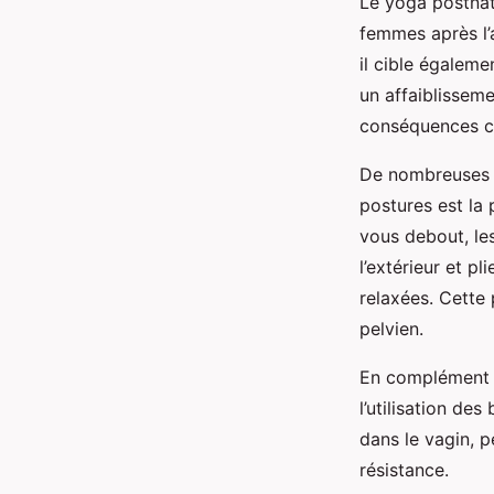
Le yoga postnat
femmes après l’
il cible égaleme
un affaiblissem
conséquences co
De nombreuses p
postures est la 
vous debout, le
l’extérieur et p
relaxées. Cette 
pelvien.
En complément d
l’utilisation de
dans le vagin, p
résistance.