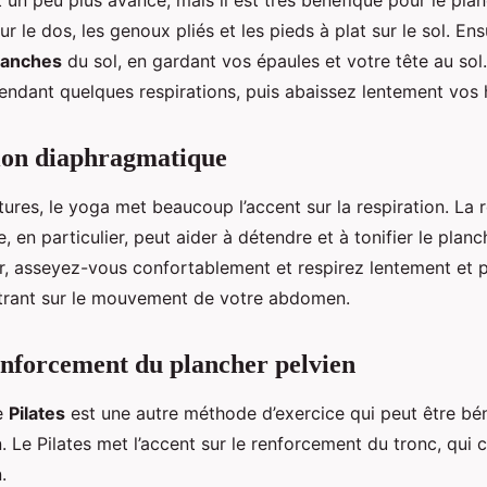
 un peu plus avancé, mais il est très bénéfique pour le plan
r le dos, les genoux pliés et les pieds à plat sur le sol. Ens
anches
du sol, en gardant vos épaules et votre tête au sol
pendant quelques respirations, puis abaissez lentement vos
ion diaphragmatique
ures, le yoga met beaucoup l’accent sur la respiration. La r
 en particulier, peut aider à détendre et à tonifier le planc
er, asseyez-vous confortablement et respirez lentement et
trant sur le mouvement de votre abdomen.
renforcement du plancher pelvien
le
Pilates
est une autre méthode d’exercice qui peut être bé
. Le Pilates met l’accent sur le renforcement du tronc, qui
.