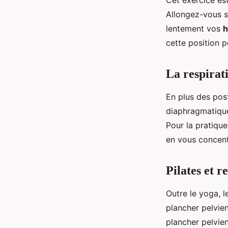
Cet exercice est
Allongez-vous su
lentement vos
h
cette position 
La respirat
En plus des post
diaphragmatique,
Pour la pratiqu
en vous concen
Pilates et 
Outre le yoga, 
plancher pelvien
plancher pelvien