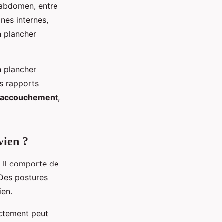
 abdomen, entre
anes internes,
n plancher
 plancher
s rapports
accouchement
,
vien ?
. Il comporte de
 Des postures
ien.
ectement peut