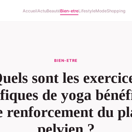
Accueil
Actu
Beauté
Bien-etre
Lifestyle
Mode
Shopping
BIEN-ETRE
uels sont les exercic
ifiques de yoga bénéf
e renforcement du p
pelvien ?