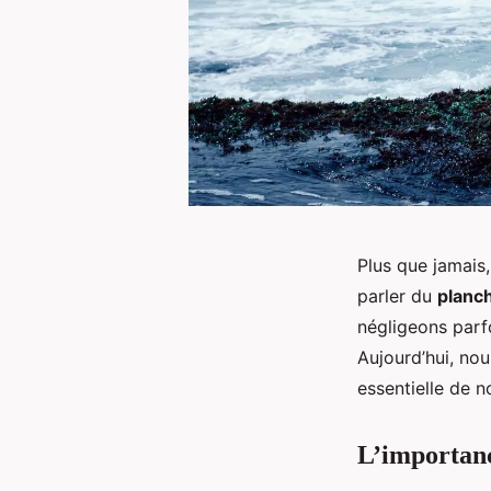
Plus que jamais,
parler du
planch
négligeons parfo
Aujourd’hui, no
essentielle de n
L’importanc