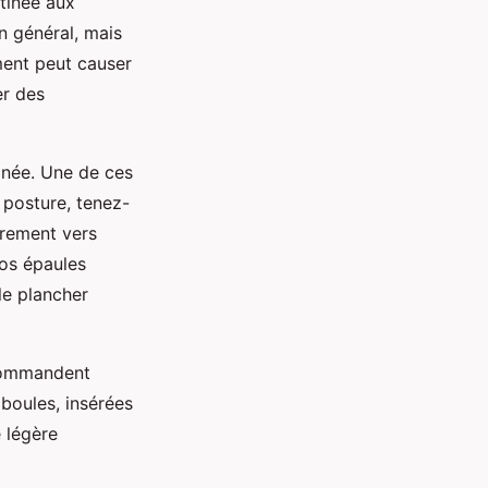
tinée aux
n général, mais
ment peut causer
er des
inée. Une de ces
 posture, tenez-
èrement vers
vos épaules
le plancher
ecommandent
 boules, insérées
e légère