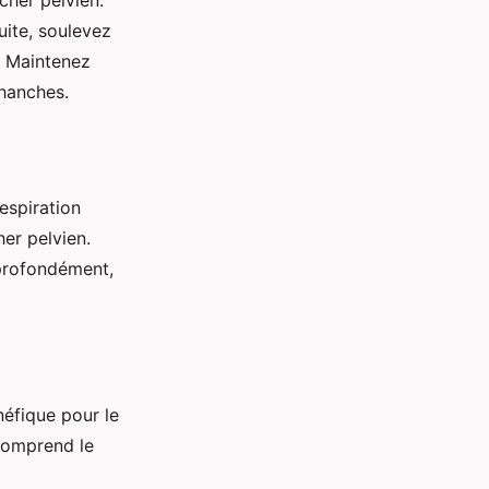
cher pelvien.
uite, soulevez
. Maintenez
 hanches.
espiration
her pelvien.
 profondément,
néfique pour le
 comprend le