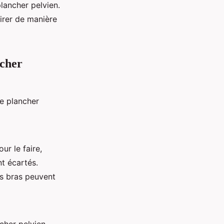
lancher pelvien.
irer de manière
ncher
re plancher
ur le faire,
t écartés.
es bras peuvent