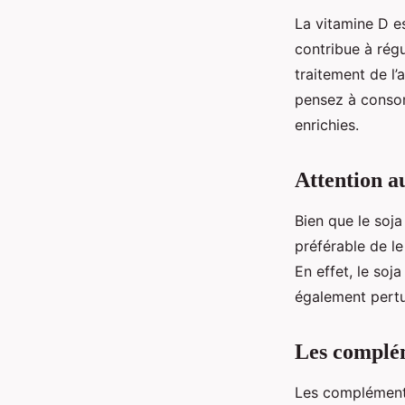
La vitamine D es
contribue à régu
traitement de l
pensez à consom
enrichies.
Attention a
Bien que le soj
préférable de l
En effet, le soj
également pertu
Les complém
Les compléments