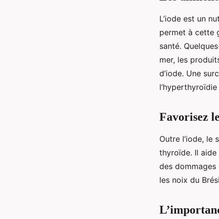
L’iode est un nu
permet à cette 
santé. Quelques-
mer, les produi
d’iode. Une sur
l’hyperthyroïdie
Favorisez l
Outre l’iode, le
thyroïde. Il aid
des dommages oxy
les noix du Brés
L’importanc