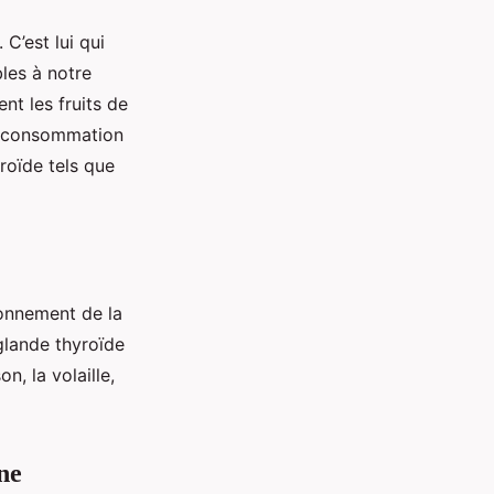
C’est lui qui
les à notre
nt les fruits de
sa consommation
roïde tels que
ionnement de la
glande thyroïde
, la volaille,
ne