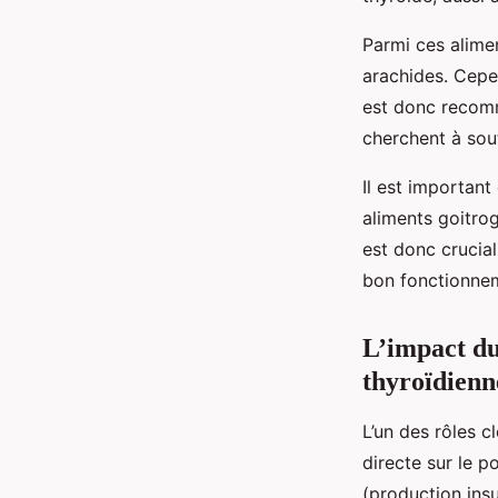
Parmi ces alimen
arachides. Cepen
est donc recomm
cherchent à sout
Il est important
aliments goitrog
est donc crucial
bon fonctionnem
L’impact du 
thyroïdienn
L’un des rôles c
directe sur le p
(production ins