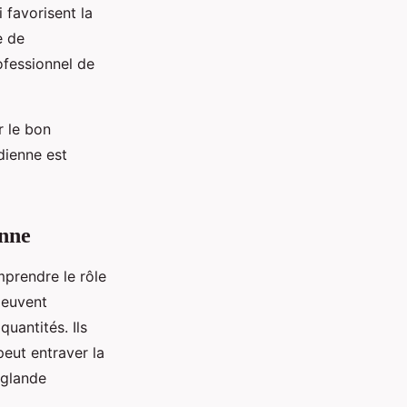
 favorisent la
e de
ofessionnel de
r le bon
dienne est
enne
omprendre le rôle
peuvent
uantités. Ils
peut entraver la
 glande