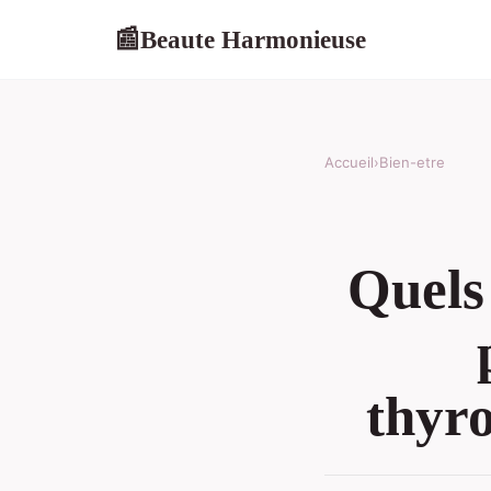
Beaute Harmonieuse
📰
Accueil
›
Bien-etre
Quels 
thyro