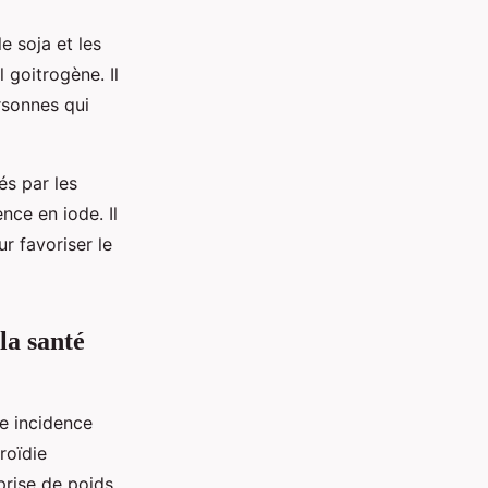
e soja et les
 goitrogène. Il
rsonnes qui
és par les
nce en iode. Il
r favoriser le
la santé
ne incidence
roïdie
prise de poids