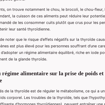
ts, on trouve notamment le chou, le brocoli, le chou-fleur, l
dant, la cuisson de ces aliments peut réduire leur potentiel
andé de les consommer cuits plutôt que crus pour les pe
enir leur santé thyroïdienne.
 de noter que le risque d’effets négatifs sur la thyroïde caus
ènes est plus élevé pour les personnes souffrant d’une care
 d’adopter un régime alimentaire équilibré, riche en iode pou
ent de la glande thyroïde.
régime alimentaire sur la prise de poids et 
e
lés de la thyroïde est de réguler le métabolisme, ce qui a u
oids corporel. Les troubles de la thyroïde, tels que l’hypothy
uffisante d’hormones thyroïdiennes), peuvent entraîner une 