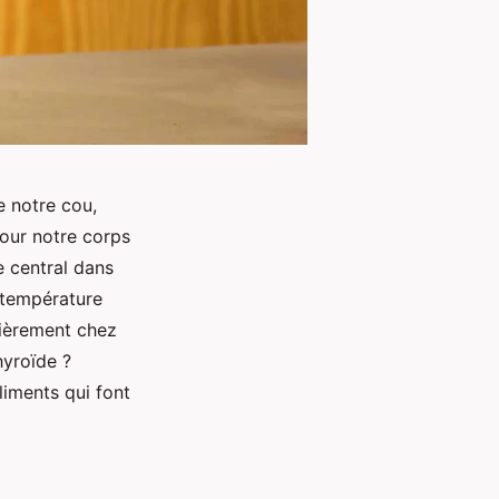
e notre cou,
pour notre corps
e central dans
 température
lièrement chez
hyroïde ?
liments qui font