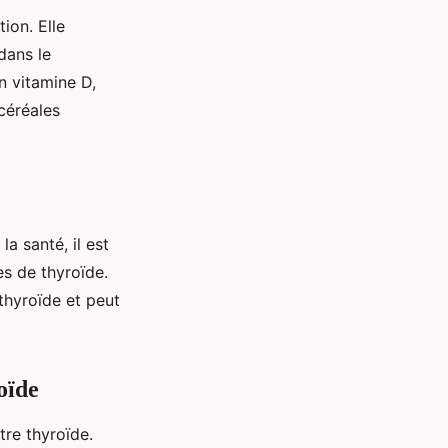
tion. Elle
dans le
n vitamine D,
céréales
a santé, il est
s de thyroïde.
thyroïde et peut
oïde
tre thyroïde.