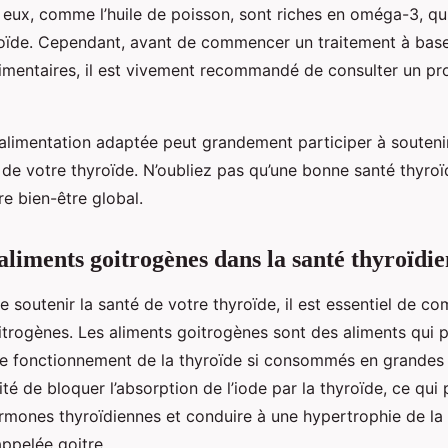
 eux, comme l’huile de poisson, sont riches en oméga-3, qui
roïde. Cependant, avant de commencer un traitement à bas
mentaires, il est vivement recommandé de consulter un pr
limentation adaptée peut grandement participer à souteni
de votre thyroïde. N’oubliez pas qu’une bonne santé thyroï
re bien-être global.
 aliments goitrogènes dans la santé thyroïdi
 de soutenir la santé de votre thyroïde, il est essentiel de c
itrogènes. Les aliments goitrogènes sont des aliments qui 
 le fonctionnement de la thyroïde si consommés en grandes q
rité de bloquer l’absorption de l’iode par la thyroïde, ce qui 
rmones thyroïdiennes et conduire à une hypertrophie de la
appelée goitre.