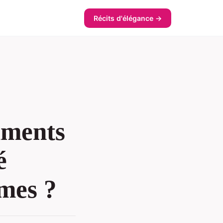
Récits d'élégance →
liments
é
mmes ?