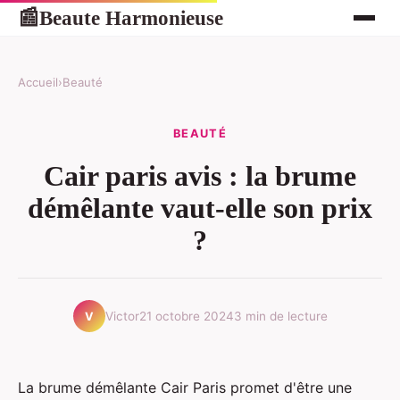
Beaute Harmonieuse
📰
Accueil
›
Beauté
BEAUTÉ
Cair paris avis : la brume
démêlante vaut-elle son prix
?
Victor
21 octobre 2024
3 min de lecture
V
La brume démêlante Cair Paris promet d'être une