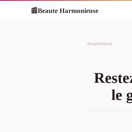
Beaute Harmonieuse
📰
Accueil
›
Mode
Restez
le 