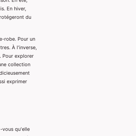
ison. En été,
s. En hiver,
protégeront du
e-robe. Pour un
res. À l'inverse,
. Pour explorer
ne collection
judicieusement
ssi exprimer
-vous qu'elle