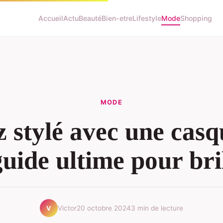
Accueil
Actu
Beauté
Bien-etre
Lifestyle
Mode
Shopping
MODE
 stylé avec une casq
guide ultime pour bri
Victor
20 octobre 2024
3 min de lecture
V