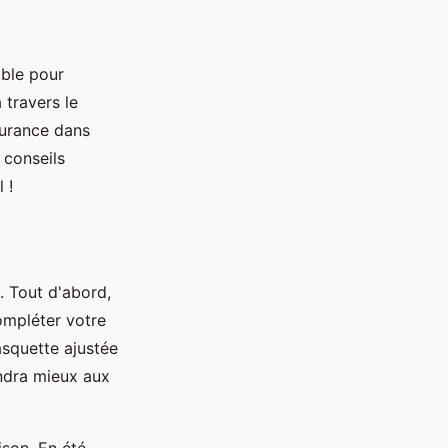
able pour
 travers le
surance dans
 conseils
 !
. Tout d'abord,
ompléter votre
asquette ajustée
endra mieux aux