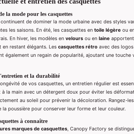
tuelle et entretien des casquettes
de la mode pour les casquettes
continuent de dominer la mode urbaine avec des styles var
tes les saisons. En été, les casquettes en
toile légère
ou e
rais. En hiver, les modèles en
velours
ou en
laine
apportent
t en restant élégants. Les
casquettes rétro
avec des logos
nt également un regain de popularité, ajoutant une touche 
'entretien et la durabilité
longévité de vos casquettes, un entretien régulier est essen
t à la main avec un détergent doux pour éviter les déformat
ctement au soleil pour prévenir la décoloration. Rangez-le
de la poussière pour conserver leur forme et leur couleur.
quettes à connaître
eures marques de casquettes
, Canopy Factory se distingu