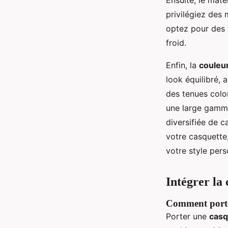
Ensuite, le maté
privilégiez des 
optez pour des 
froid.
Enfin, la
couleu
look équilibré, 
des tenues colo
une large gamme
diversifiée de c
votre casquette
votre style per
Intégrer la
Comment porte
Porter une
casq