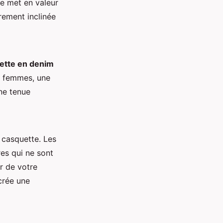
ée met en valeur
rement inclinée
ette en denim
es femmes, une
ne tenue
 casquette. Les
res qui ne sont
r de votre
crée une