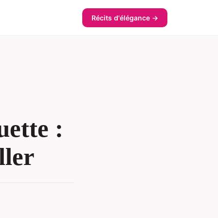
Récits d'élégance →
uette :
ller