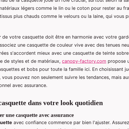
riau de la casquette joue un rôle crucial, surtout selon la sa
matériaux légers comme le lin ou le coton pour rester au frai
tissus plus chauds comme le velours ou la laine, qui vous 
r
de votre casquette doit être en harmonie avec votre gard
associez une casquette de couleur vive avec des tenues neut
rées s'accordent mieux avec une casquette de teinte sobre
 de styles et de matériaux,
canopy-factory.com
propose u
asquettes et bobs pour toute la famille ici. En choisissant 
, vous pouvez non seulement suivre les tendances, mais au
sonnel avec assurance.
 casquette dans votre look quotidien
r une casquette avec assurance
uette
avec confiance commence par bien l'ajuster. Assurez